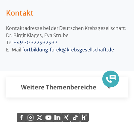
Kontakt
Kontaktadresse bei der Deutschen Krebsgesellschaft:
Dr. Birgit Klages, Eva Strube
Tel
+49 30 322932937
E-Mail
fortbildung.fbrek
@
krebsgesellschaft.de
Weitere Themenbereiche
Xing
Kununu
Facebook
Instagram
X
YouTube
LinkedIn
Tiktok
(Twitter)