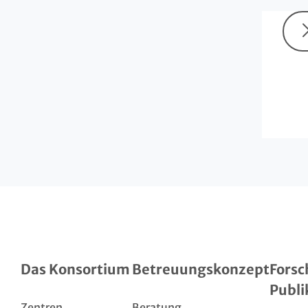
Das Konsortium
Betreuungskonzept
Forsc
Publi
Zentren
Beratung