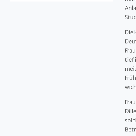
Anla
Stud
Die 
Deut
Frau
tief
meis
Früh
wich
Frau
Fäll
solc
Betr