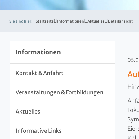
Sie sind hier:
Startseite
Informationen
Aktuelles
Detailansicht
Informationen
05.
Kontakt & Anfahrt
Auf
Hinw
Veranstaltungen & Fortbildungen
Anfa
Foku
Aktuelles
Symp
Eier
Informative Links
Köl