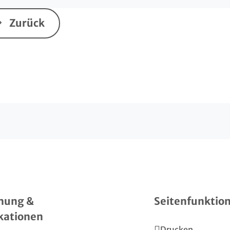
Zurück
hung &
Seitenfunktio
kationen
Drucken