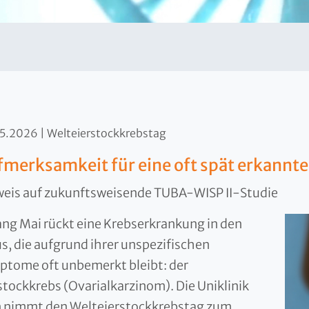
05.2026
Welteierstockkrebstag
merksamkeit für eine oft spät erkannt
eis auf zukunftsweisende TUBA-WISP II-Studie
ng Mai rückt eine Krebserkrankung in den
s, die aufgrund ihrer unspezifischen
tome oft unbemerkt bleibt: der
stockkrebs (Ovarialkarzinom). Die Uniklinik
n nimmt den Welteierstockkrebstag zum