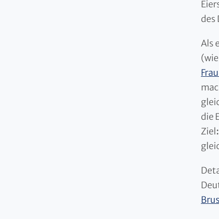
Eier
des
Als 
(wie
Frau
mach
glei
die 
Ziel
:
glei
Deta
Deut
Brus