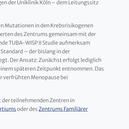
en der Uniklinik Köln – dem Leitungssitz
en Mutationen in den Krebsrisikogenen
perten des Zentrums gemeinsam mit der
ende TUBA-WISP II Studie aufmerksam
Standard – der bislang in der
egt. Der Ansatz: Zunächst erfolgt lediglich
zu einem späteren Zeitpunkt entnommen. Das
r verfrühten Menopause bei
ht der teilnehmenden Zentren in
rtiums
oder des
Zentrums Familiärer