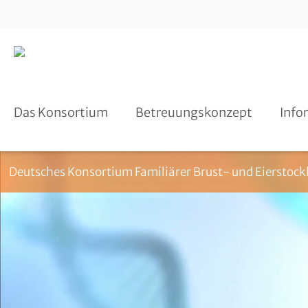
Kooperationspartner
Beratung
Register HerediCaRe
Das Konsortium
Betreuungskonzept
Info
Deutsches Konsortium Familiärer Brust- und Eierstock