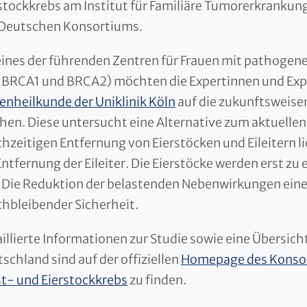
stockkrebs am Institut für Familiäre Tumorerkrankung
 Deutschen Konsortiums.
eines der führenden Zentren für Frauen mit pathogen
 BRCA1 und BRCA2) möchten die Expertinnen und Ex
enheilkunde der Uniklinik Köln
auf die zukunftsweis
en. Diese untersucht eine Alternative zum aktuellen 
chzeitigen Entfernung von Eierstöcken und Eileitern li
Entfernung der Eileiter. Die Eierstöcke werden erst 
Die Reduktion der belastenden Nebenwirkungen eine
chbleibender Sicherheit.
illierte Informationen zur Studie sowie eine Übersic
schland sind auf der offiziellen
Homepage des Konso
t- und Eierstockkrebs
zu finden.