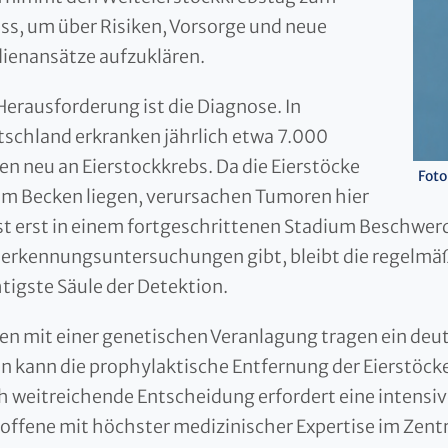
ss, um über Risiken, Vorsorge und neue
ienansätze aufzuklären.
Herausforderung ist die Diagnose. In
schland erkranken jährlich etwa 7.000
en neu an Eierstockkrebs. Da die Eierstöcke
Foto
 im Becken liegen, verursachen Tumoren hier
t erst in einem fortgeschrittenen Stadium Beschwerde
erkennungsuntersuchungen gibt, bleibt die regelmäß
tigste Säule der Detektion.
en mit einer genetischen Veranlagung tragen ein deut
en kann die prophylaktische Entfernung der Eierstöc
h weitreichende Entscheidung erfordert eine intensiv
offene mit höchster medizinischer Expertise im Zent