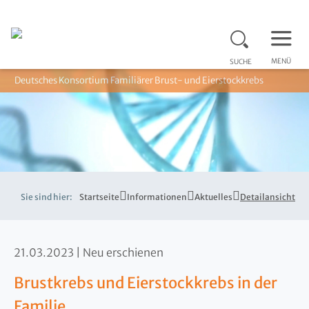
MENÜ
SUCHE
Deutsches Konsortium Familiärer Brust- und Eierstockkrebs
Sie sind hier:
Startseite
Informationen
Aktuelles
Detailansicht
21.03.2023
Neu erschienen
Brustkrebs und Eierstockkrebs in der
Familie