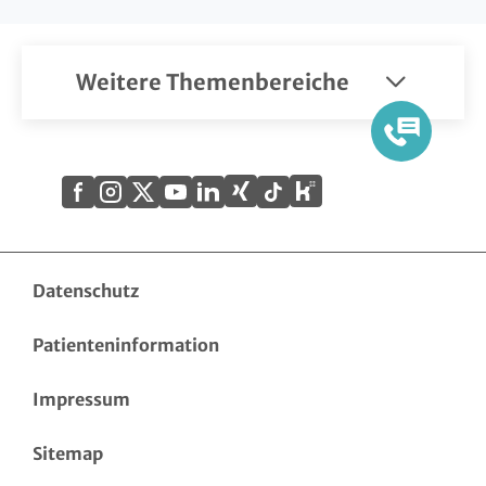
Weitere Themenbereiche
Xing
Kununu
Facebook
Instagram
X
YouTube
LinkedIn
Tiktok
(Twitter)
Datenschutz
Patienteninformation
Impressum
Sitemap