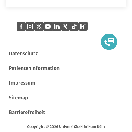
Xing
Kununu
Facebook
Instagram
X
YouTube
LinkedIn
Tiktok
(Twitter)
Datenschutz
Patienteninformation
Impressum
Sitemap
Barrierefreiheit
Copyright © 2026 Universitätsklinikum Köln