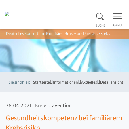
MENÜ
SUCHE
Deutsches Konsortium Familiärer Brust- und Eierstockkrebs
Sie sind hier:
Startseite
Informationen
Aktuelles
Detailansicht
28.04.2021
Krebsprävention
Gesundheitskompetenz bei familiärem
Krebsrisiko