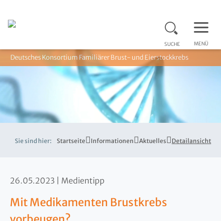
MENÜ
SUCHE
Deutsches Konsortium Familiärer Brust- und Eierstockkrebs
Sie sind hier:
Startseite
Informationen
Aktuelles
Detailansicht
26.05.2023
Medientipp
Mit Medikamenten Brustkrebs
vorbeugen?