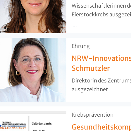
Wissenschaftlerinnen d
Eierstockkrebs ausgeze
...
​Ehrung
NRW-Innovationsp
Schmutzler
Direktorin des Zentrums
ausgezeichnet
​Krebsprävention
Gesundheitskompe