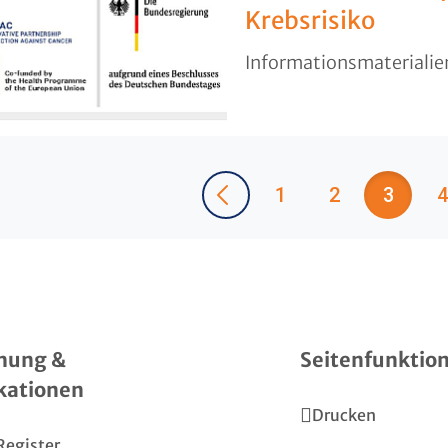
Krebsrisiko
Informationsmaterialien
1
2
3
4
hung &
Seitenfunktio
kationen
Drucken
Register