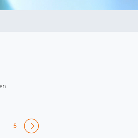
ten
5