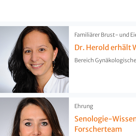
​Familiärer Brust- und E
Dr. Herold erhält
Bereich Gynäkologisch
​Ehrung
Senologie-Wissens
Forscherteam