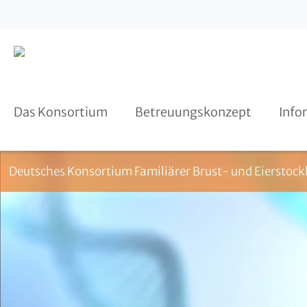
Kooperationspartner
Beratung
Register HerediCaRe
Das Konsortium
Betreuungskonzept
Info
Deutsches Konsortium Familiärer Brust- und Eierstock