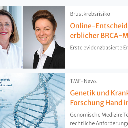
​Brustkrebsrisiko
Online-Entscheidu
erblicher BRCA-M
Erste evidenzbasierte E
​TMF-News
Genetik und Kran
Forschung Hand i
Genomische Medizin: Te
rechtliche Anforderunge